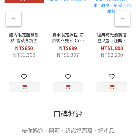
館內限定體驗餐
夏季限定課程-涼
經典時光燕窩禮
點-館藏燕窩盅
夏饗燕雙人DIY套
盒 2盒- (經典綜
組
合口味，原味、
NT$650
NT$699
NT$1,800
紅棗、西洋蔘)
NT$1,300
NT$1,307
NT$2,200
口碑好評
帶你暢遊、開箱，認識好燕窩、好產品