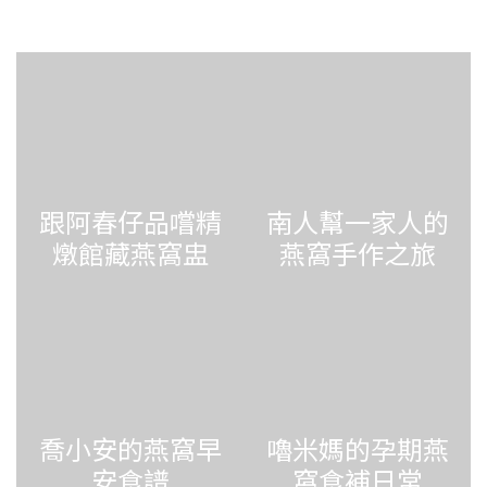
跟阿春仔品嚐精
南人幫一家人的
燉館藏燕窩盅
燕窩手作之旅
喬小安的燕窩早
嚕米媽的孕期燕
安食譜
窩食補日常