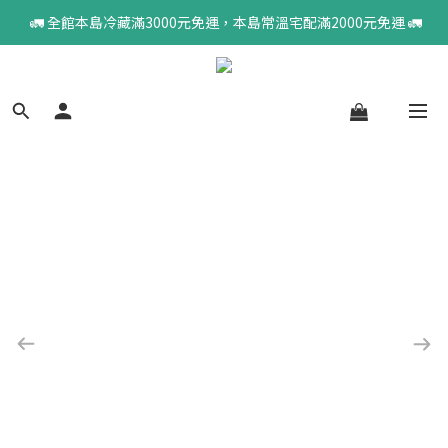
 🚛 全館本島冷藏滿3000元免運，本島常溫宅配滿2000元免運 🚛